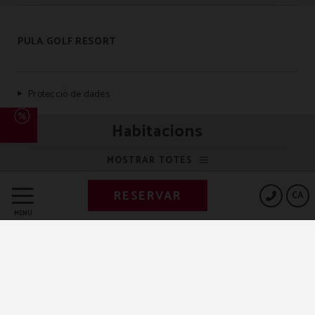
PULA GOLF RESORT
Protecció de dades
Habitacions
Exercici dels drets de la persona interessada
MOSTRAR TOTES
Política de cookies
RESERVAR
CA
MENÚ
Avis legal
Canal ètic i de comunicacions