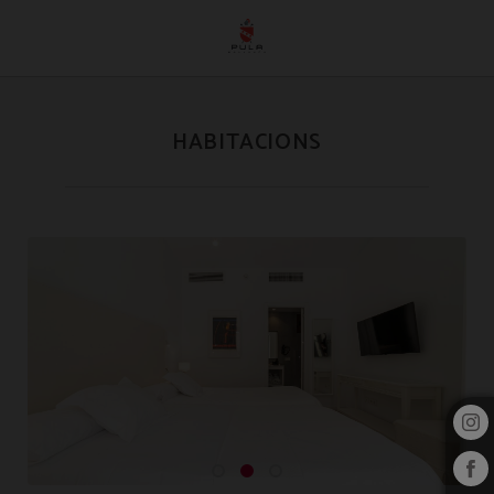
Habitacions de l´Hotel Pula Golf Resort a Son Servera. Web Oficial.
HABITACIONS