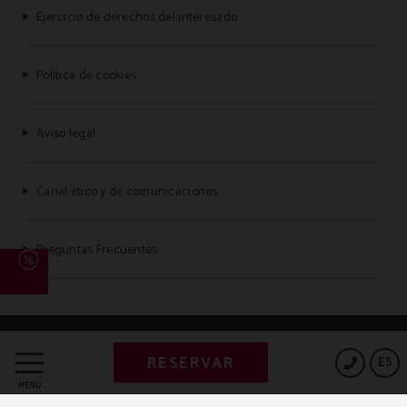
Ejercicio de derechos del interesado
Política de cookies
Aviso legal
Canal ético y de comunicaciones
Preguntas Frecuentes
Powered by Keytel
RESERVAR
ES
Compra segura
MENÚ