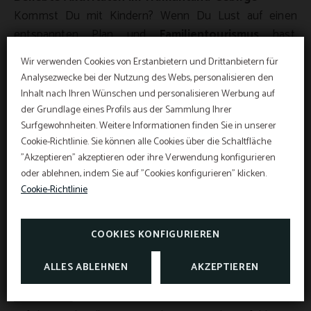
Kommst Du mit Kindern? Wenn Du Lust auf einen
entspannten Plan und
Familientourismus
hast,
empfehlen wir Dir
eine der beliebtesten Aktivitäten
Wir verwenden Cookies von Erstanbietern und Drittanbietern für
für die ganze Familie
. Dies ist die
Zugstrecke nach
Analysezwecke bei der Nutzung des Webs, personalisieren den
Sóller
, die nach mehr als 100 Jahren Betrieb zu einer der
Inhalt nach Ihren Wünschen und personalisieren Werbung auf
Sommerangebote 2026
wichtigsten touristischen Attraktionen Mallorcas
der Grundlage eines Profils aus der Sammlung Ihrer
Surfgewohnheiten. Weitere Informationen finden Sie in unserer
geworden ist.
Cookie-Richtlinie. Sie können alle Cookies über die Schaltfläche
Vom 1. Juli bis zum 5. September: Entdecke
"Akzeptieren" akzeptieren oder ihre Verwendung konfigurieren
Der Ausflug
von Palma de Mallorca nach Sóller
unsere Sommeraktionen und entscheide, wie du
oder ablehnen, indem Sie auf "Cookies konfigurieren" klicken.
dauert etwa eine Stunde, und während der Fahrt kannst
Golf auf Mallorca erleben möchtest.
Cookie-Richtlinie
Du die Aussicht auf Viadukte, Brücken und mehrere
Tunnel genießen, während Du in eine wunderschöne
NUTZE UNSERE GOLFANGEBOTE
COOKIES KONFIGURIEREN
Reise in die Vergangenheit
eintauchst.
ALLES ABLEHNEN
AKZEPTIEREN
Radtouren im Tramuntana-Gebirge
Radtouren
sind zu einer der attraktivsten Aktivitäten