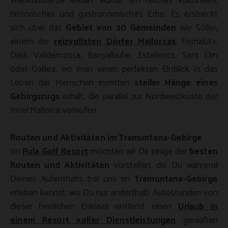
Weltkulturerbe erklärt wurde, ein reiches kulturelles,
historisches und gastronomisches Erbe. Es erstreckt
sich über das
Gebiet von 20 Gemeinden
wie Sóller,
einem der
reizvollsten Dörfer Mallorcas
, Fornalutx,
Deià, Valldemossa, Banyalbufar, Estellencs, Sant Elm
oder Galilea, wo man einen perfekten Einblick in das
Leben der Menschen inmitten
steiler Hänge eines
Gebirgszugs
erhält, die parallel zur Nordwestküste der
Insel Mallorca verlaufen.
Routen und Aktivitäten im Tramuntana-Gebirge
Im
Pula Golf Resort
möchten wir Dir einige der
besten
Routen und Aktivitäten
vorstellen, die Du während
Deines Aufenthalts bei uns im
Tramuntana-Gebirge
erleben kannst, wo Du nur anderthalb Autostunden von
dieser herrlichen Enklave entfernt einen
Urlaub in
einem Resort voller Dienstleistungen
genießen