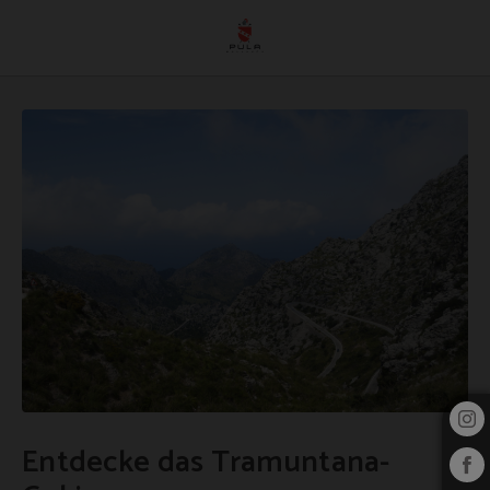
Entdecke Das Tramuntana-Gebirge auf das Pula Golf Resort in Son Servera. Off
Entdecke das Tramuntana-