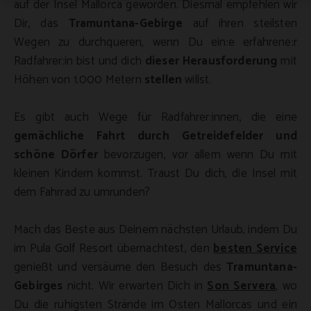
auf der Insel Mallorca geworden. Diesmal empfehlen wir
Dir, das
Tramuntana-Gebirge
auf ihren steilsten
Wegen zu durchqueren, wenn Du ein:e erfahrene:r
Radfahrer:in bist und dich
dieser Herausforderung
mit
Höhen von 1.000 Metern
stellen
willst.
Es gibt auch Wege für Radfahrer:innen, die eine
gemächliche Fahrt durch Getreidefelder und
schöne Dörfer
bevorzugen, vor allem wenn Du mit
kleinen Kindern kommst. Traust Du dich, die Insel mit
dem Fahrrad zu umrunden?
Mach das Beste aus Deinem nächsten Urlaub, indem Du
im Pula Golf Resort übernachtest, den
besten Service
genießt und versäume den Besuch des
Tramuntana-
Gebirges
nicht. Wir erwarten Dich in
Son Servera
, wo
Du die ruhigsten Strände im Osten Mallorcas und ein