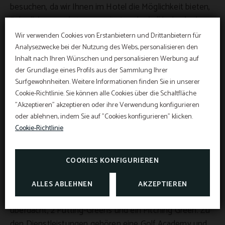
besuchen, da wir Ihnen im Hotel die Möglichkeit bieten,
Fahrräder zu mieten
, um die
Insel mit ökologischen
Verkehrsmitteln zu erkunden
. Außerdem befinden wir
Wir verwenden Cookies von Erstanbietern und Drittanbietern für
uns in unmittelbarer Nähe des bekannten Greenways
Analysezwecke bei der Nutzung des Webs, personalisieren den
Inhalt nach Ihren Wünschen und personalisieren Werbung auf
Manacor - Artà, der auf einer Länge von 29 Kilometern
Sommerangebote 2026
der Grundlage eines Profils aus der Sammlung Ihrer
von Manacor nach Artà führt und dabei Sant Llorenç,
Surfgewohnheiten. Weitere Informationen finden Sie in unserer
Son Carrió und Son Servera passiert - eine ideale
Cookie-Richtlinie. Sie können alle Cookies über die Schaltfläche
Ergänzung zu Ihrem Urlaub.
Vom 1. Juli bis zum 5. September: Entdecke
"Akzeptieren" akzeptieren oder ihre Verwendung konfigurieren
unsere Sommeraktionen und entscheide, wie du
oder ablehnen, indem Sie auf "Cookies konfigurieren" klicken.
Golf auf Mallorca erleben möchtest.
●
Golf spielen
Cookie-Richtlinie
Wenn Sie Golfliebhaber sind, können Sie diese Aktivität,
NUTZE UNSERE GOLFANGEBOTE
die perfekt ist, um einen
entspannenden und
COOKIES KONFIGURIEREN
erholsamen Tourismus auf Mallorca
zu genießen,
unweit vom Hotel ausüben.
Pula Golf
verfügt über eine
ALLES ABLEHNEN
AKZEPTIEREN
große Driving-Range mit zwei Ebenen, eine davon
überdacht, 2 Putting-Greens und ein Pitching Green. Zu
den Dienstleistungen gehören eine Golf Academy und