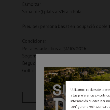
Esmorzar
Sopar de 3 plats a S'Era a Pula
Preu per persona basat en ocupació doble:
Condicions:
Per a estades fins al 31/10/2026
Segons disponibilitat
Begudes no incloses
Golf il·limitat no inclòs
Utilizamos cookies de primer
a tus preferencias, y public
RESERVAR
información puedes leer nue
configurar o rechazar su u