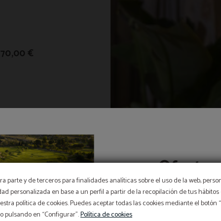
170,00 €
Ofertes
a parte y de terceros para finalidades analíticas sobre el uso de la web, perso
idad personalizada en base a un perfil a partir de la recopilación de tus hábit
Del 1 de juliol al 5 d
stra política de cookies. Puedes aceptar todas las cookies mediante el botón
promocions d’estiu i tri
so pulsando en “Configurar”.
Política de cookies