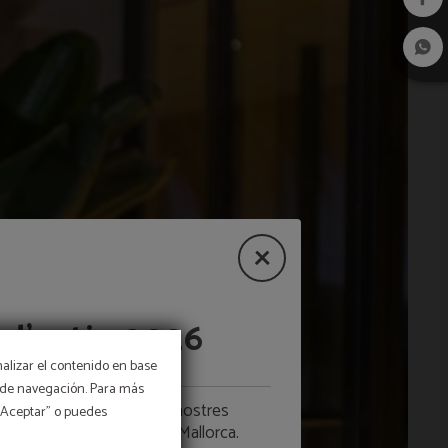
 d’estiu 2026
nalizar el contenido en base
os de navegación. Para más
e setembre, descobreix les nostres
 “Aceptar” o puedes
a com vols viure el golf a Mallorca.