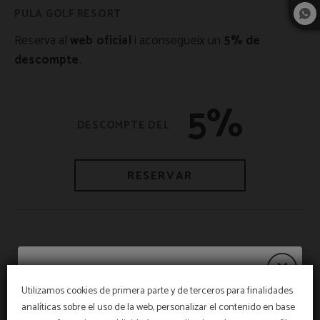
Reserva al
web oficial
i aconsegueix un
5% de
descompte
.
5%
RESERVAR
PROMOCIONS
Utilizamos cookies de primera parte y de terceros para finalidades
analíticas sobre el uso de la web, personalizar el contenido en base