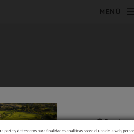
iu. de l´Hotel Pula Golf Resort a Son Servera. Web Oficial.
MENÚ
Ofertes
a parte y de terceros para finalidades analíticas sobre el uso de la web, perso