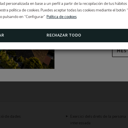
idad personalizada en base a un perfil a partir de la recopilación de tus hábit
Del 1 de juliol al 5 d
stra política de cookies. Puedes aceptar todas las cookies mediante el botón
promocions d’estiu i tri
so pulsando en “Configurar”.
Política de cookies
APROFITA LES 
AR
RECHAZAR TODO
MÉS
ció de dades
Exercici dels drets de la persona
interessada