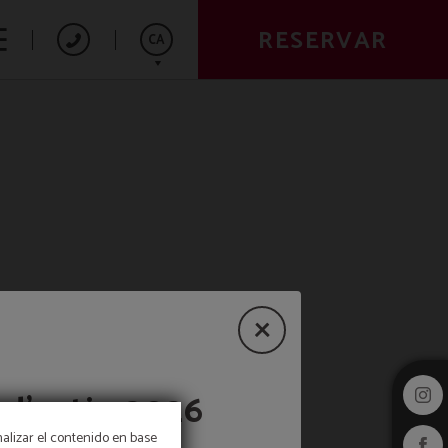
RESERVAR
CA
Español
English
Deutsch
 d’estiu 2026
nalizar el contenido en base