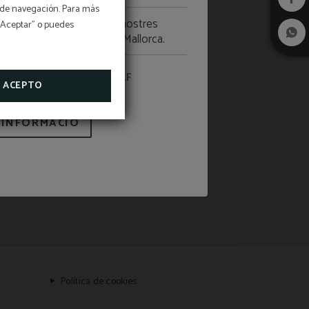
os de navegación. Para más
e setembre, descobreix les nostres
 “Aceptar” o puedes
a com vols viure el golf a Mallorca.
NOSTRES OFERTES DE GOLF
ACEPTO
 INFORMACIÓ
Política de cookies