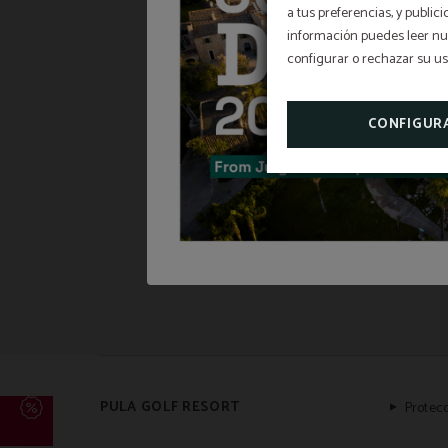
a tus preferencias, y public
información puedes leer nue
configurar o rechazar su u
CONFIGUR
PULA GOLF RESORT
Protec