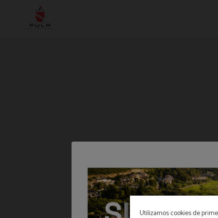
Impacte i accions: el camí cap a un model turístic responsable i d’impacte posit
Utilizamos cookies de primer