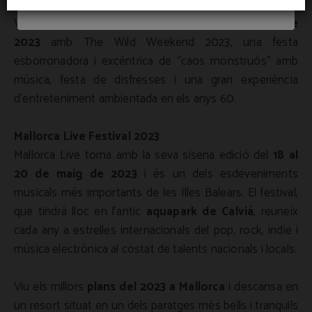
The Wild Weekend 2023
Viu un cap de setmana salvatge
del 14 al 16 d'abril de
2023
amb The Wild Weekend 2023, una festa
esborronadora i excèntrica de “caos monstruós” amb
música, festa de disfresses i una gran experiència
d'entreteniment ambientada en els anys 60.
Mallorca Live Festival 2023
Mallorca Live torna amb la seva sisena edició del
18 al
20 de maig de 2023
i és un dels esdeveniments
musicals més importants de les Illes Balears. El festival,
que tindrà lloc en l'antic
aquapark de Calvià
, reuneix
cada any a estrelles internacionals del pop, rock, indie i
música electrònica al costat de talents nacionals i locals.
Viu els millors
plans del 2023 a Mallorca
i descansa en
un resort situat en un dels paratges més bells i tranquils