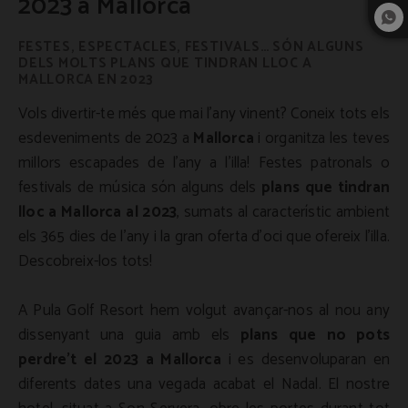
2023 a Mallorca
FESTES, ESPECTACLES, FESTIVALS… SÓN ALGUNS
DELS MOLTS PLANS QUE TINDRAN LLOC A
MALLORCA EN 2023
Vols divertir-te més que mai l'any vinent? Coneix tots els
esdeveniments de 2023 a
Mallorca
i organitza les teves
millors escapades de l'any a l'illa! Festes patronals o
festivals de música són alguns dels
plans que tindran
lloc a Mallorca al 2023
, sumats al característic ambient
els 365 dies de l'any i la gran oferta d'oci que ofereix l'illa.
Descobreix-los tots!
A Pula Golf Resort hem volgut avançar-nos al nou any
dissenyant una guia amb els
plans que no pots
perdre't el 2023 a Mallorca
i es desenvoluparan en
diferents dates una vegada acabat el Nadal. El nostre