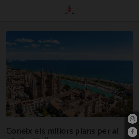
Coneix Els Millors Plans Per Al 2023 A Mallorca de l´Hotel Pula Golf Resort a Son
Coneix els millors plans per al