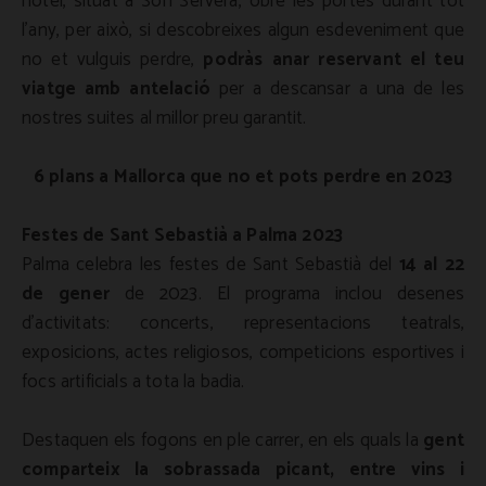
hotel, situat a Son Servera, obre les portes durant tot
l'any, per això, si descobreixes algun esdeveniment que
no et vulguis perdre,
podràs anar reservant el teu
viatge amb antelació
per a descansar a una de les
nostres suites al millor preu garantit.
6 plans a Mallorca que no et pots perdre en 2023
Festes de Sant Sebastià a Palma 2023
Palma celebra les festes de Sant Sebastià del
14 al 22
de gener
de 2023. El programa inclou desenes
d'activitats: concerts, representacions teatrals,
exposicions, actes religiosos, competicions esportives i
focs artificials a tota la badia.
Destaquen els fogons en ple carrer, en els quals la
gent
comparteix la sobrassada picant, entre vins i