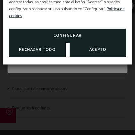
aceptar todas las cookies mediante el botón “Aceptar” o puedes
nostres promocions d’estiu i tria com vols viure
configurar o rechazar su uso pulsando en “Configurar”.
Política de
Protecció de dades
el golf a Mallorca.
cookies
APROFITA LES NOSTRES OFERTES DE GOLF
Exercici dels drets de la persona interessada
CONFIGURAR
MÉS INFORMACIÓ
RECHAZAR TODO
ACEPTO
Política de cookies
Avis legal
Canal ètic i de comunicacions
Preguntes freqüents