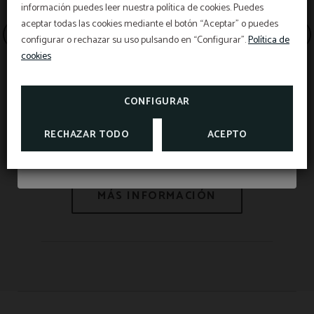
información puedes leer nuestra política de cookies. Puedes
Del 1 de juliol al 5 de setembre, descobreix les
aceptar todas las cookies mediante el botón “Aceptar” o puedes
nostres promocions d’estiu i tria com vols viure
configurar o rechazar su uso pulsando en “Configurar”.
Política de
el golf a Mallorca.
cookies
APROFITA LES NOSTRES OFERTES DE GOLF
CONFIGURAR
MÉS INFORMACIÓ
RECHAZAR TODO
ACEPTO
II Torneig Cellers J.L. Ferrer