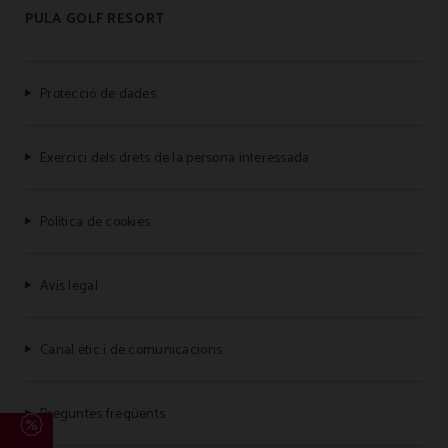
PULA GOLF RESORT
Protecció de dades
Exercici dels drets de la persona interessada
Política de cookies
Avis legal
Canal ètic i de comunicacions
Preguntes freqüents