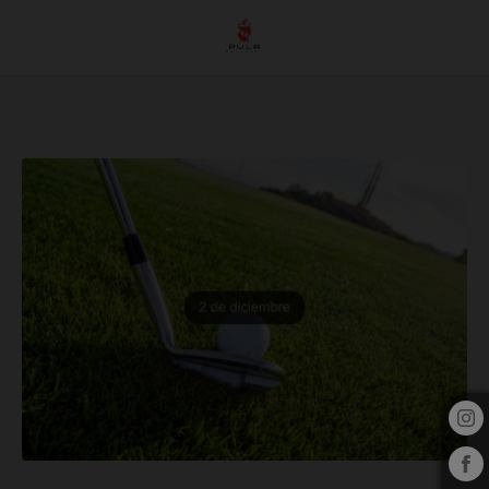
Campionat De Professionals Dobles de l´Hotel Pula Golf Resort a Son Servera. W