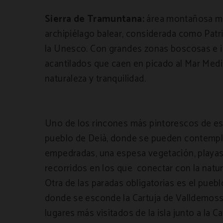
Sierra de Tramuntana:
área montañosa má
archipiélago balear, considerada como Pat
la Unesco. Con grandes zonas boscosas e 
acantilados que caen en picado al Mar Medi
naturaleza y tranquilidad.
Uno de los rincones más pintorescos de est
pueblo de Deià, donde se pueden contempla
empedradas, una espesa vegetación, playas
recorridos en los que conectar con la natur
Otra de las paradas obligatorias es el pueb
donde se esconde la Cartuja de Valldemoss
lugares más visitados de la isla junto a la C