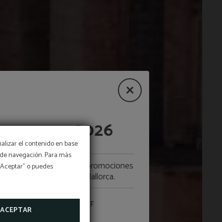
de verano 2026
nalizar el contenido en base
os de navegación. Para más
tiembre, descubre nuestras promociones
 “Aceptar” o puedes
 quieres vivir el golf en Mallorca.
ESTRAS OFERTAS DE GOLF
ACEPTAR