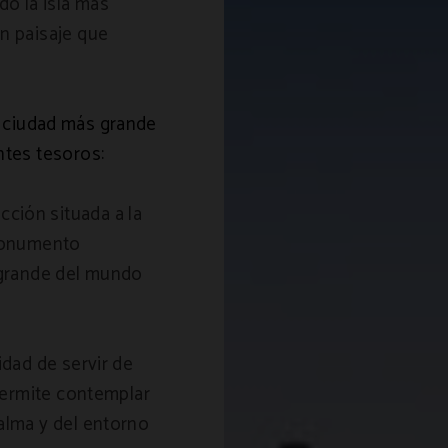
do la isla más
un paisaje que
y ciudad más grande
ntes tesoros:
ción situada a la
 Monumento
s grande del mundo
idad de servir de
 permite contemplar
alma y del entorno