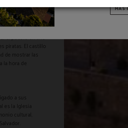
MÁS 
n de Interés
, se trata de una
ger al pueblo en una
piratas. El castillo
ad de mostrar las
a la hora de
aigado a sus
l es la Iglesia
monio cultural,
Salvador.