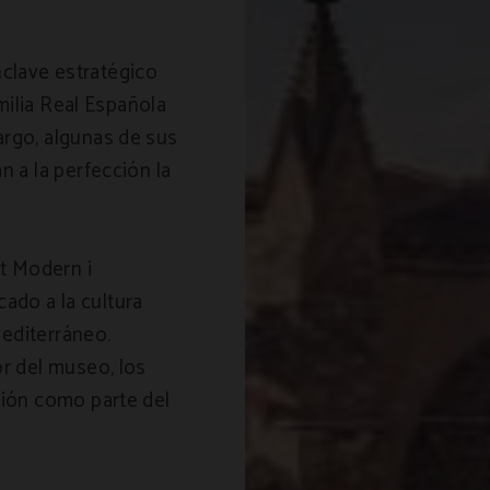
clave estratégico
amilia Real Española
argo, algunas de sus
n a la perfección la
t Modern i
ado a la cultura
 mediterráneo.
or del museo, los
ción como parte del