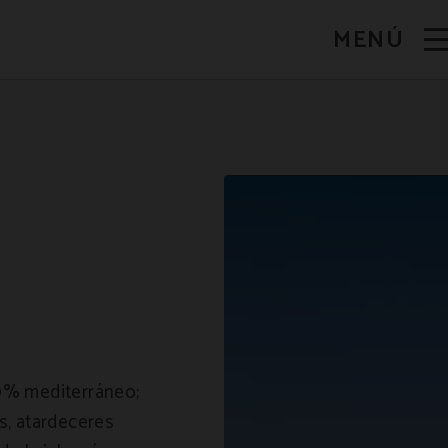
MENÚ
00% mediterráneo;
as, atardeceres