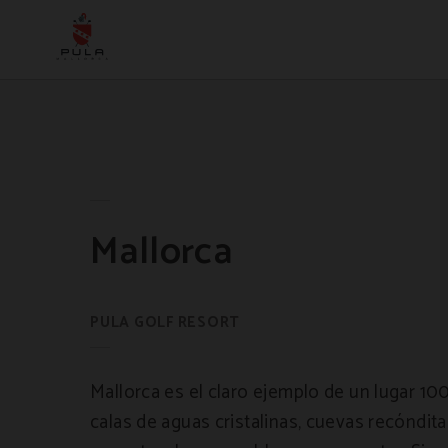
Mallorca del Hotel Pula Golf Resort en Son Servera. Web Oficial.
Mallorca
Mallorca es el claro ejemplo de un lugar 1
calas de aguas cristalinas, cuevas recóndit