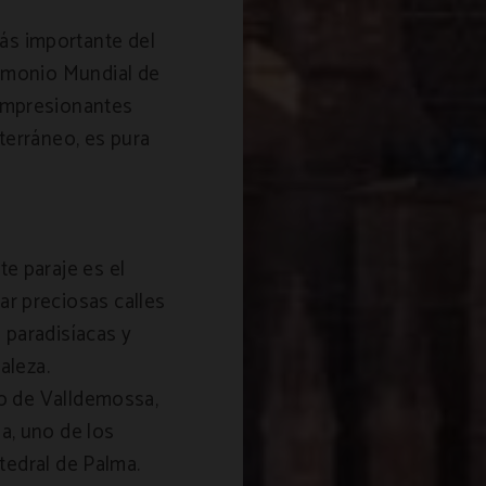
s importante del
rimonio Mundial de
impresionantes
terráneo, es pura
e paraje es el
r preciosas calles
 paradisíacas y
aleza.
lo de Valldemossa,
a, uno de los
atedral de Palma.