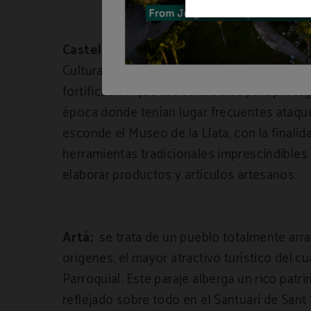
Castell de Capdepera:
declarado como Bie
Cultural gracias a su estado de conservación
fortificación que fue construida para prote
época donde tenían lugar frecuentes ataques 
esconde el Museo de la Llata, con la finalid
herramientas tradicionales imprescindibles 
elaborar productos y artículos artesanos.
Artà:
se trata de un pueblo totalmente arr
orígenes, el mayor atractivo turístico del cua
Parroquial. Este paraje alberga un rico patri
reflejado sobre todo en el Santuari de Sant 