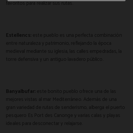
favoritos para realizar sus rutas.
Estellencs:
este pueblo es una perfecta combinación
entre naturaleza y patrimonio, reflejando la época
medieval mediante su iglesia, las calles empedradas, la
torre defensiva y un antiguo lavadero público.
Banyalbufar:
este bonito pueblo ofrece una de las
mejores vistas al mar Mediterráneo. Además de una
gran variedad de rutas de senderismo, alberga el puerto
pesquero Es Port des Canonge y varias calas y playas
ideales para desconectar y relajarse.