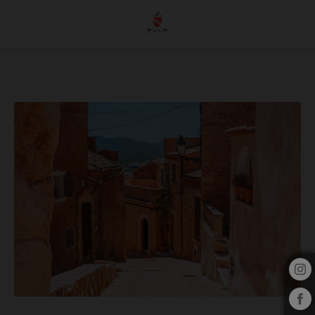
Pueblos Con Encanto del Hotel Pula Golf Resort en Son Servera. Web Oficial.