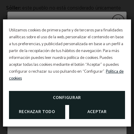
Sóller:
este pueblo no está considerado únicamente
como uno de los más bonitos de Mallorca, sino también
a nivel nacional. La Plaza de la Constitución, repleta de
Utilizamos cookies de primera parte y de terceros para finalidades
bares y cafeterías, es el lugar más representativo de
analíticas sobre el uso de la web, personalizar el contenido en base
Ofertas de verano 2026
Sóller. Además, también podemos visitar el Jardín
a tus preferencias, y publicidad personalizada en base a un perfil a
Botánico, el Museo Balear de Ciencias Naturales y Can
partir de la recopilación de tus hábitos de navegación. Para más
Prunera, un espacio que alberga obras de arte y
información puedes leer nuestra política de cookies. Puedes
Del 1 de julio al 5 de septiembre, descubre
exposiciones temporales.
aceptar todas las cookies mediante el botón “Aceptar” o puedes
nuestras promociones de verano y elige cómo
configurar o rechazar su uso pulsando en “Configurar”.
Política de
quieres vivir el golf en Mallorca.
cookies
APROVECHA NUESTRAS OFERTAS DE GOLF
Fornalutx:
en el interior del valle de Sóller, a lo alto de la
CONFIGURAR
Sierra de Tramuntana se encuentra Fornalutx, un
MÁS INFORMACIÓN
RECHAZAR TODO
ACEPTAR
pintoresco pueblo con empinadas y estrechas calles de
adoquines. Muchos de los aficionados al senderismo y
al ciclismo consideran este lugar como uno de sus